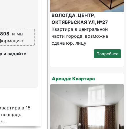
ВОЛОГДА, ЦЕНТР,
ОКТЯБРЬСКАЯ УЛ, №27
Квартира в центральной
7898
, и мы
части города, возможна
нформацию!
сдача юр. лицу
 и задайте
Подробнее
Аренда: Квартира
квартира в 15
и площадь
ет.