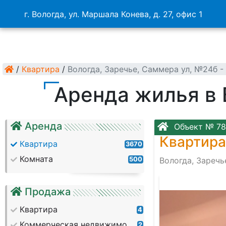
г. Вологда, ул. Маршала Конева, д. 27, офис 1
/
Квартира
/
Вологда, Заречье, Саммера ул, №24б 
Аренда жилья в 
Аренда
Объект № 78
Квартира
Квартира
3670
Комната
500
Вологда, Заречь
Продажа
Квартира
4
Коммерческая недвижимость
2