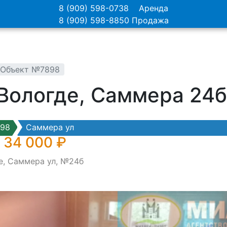
8 (909) 598-0738
Аренда
8 (909) 598-8850
Продажа
- Объект №7898
Вологде, Саммера 24
98
Саммера ул
 34 000 ₽
е, Саммера ул, №24б