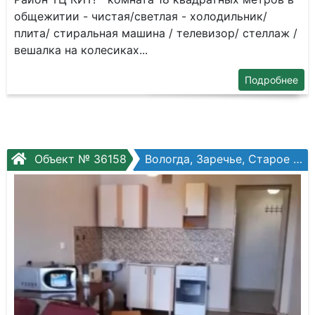
общежитии - чистая/светлая - холодильник/
плита/ стиральная машина / телевизор/ стеллаж /
вешалка на колесиках...
Подробнее
Объект № 36158
Вологда, Заречье, Старое шоссе, №3бк1