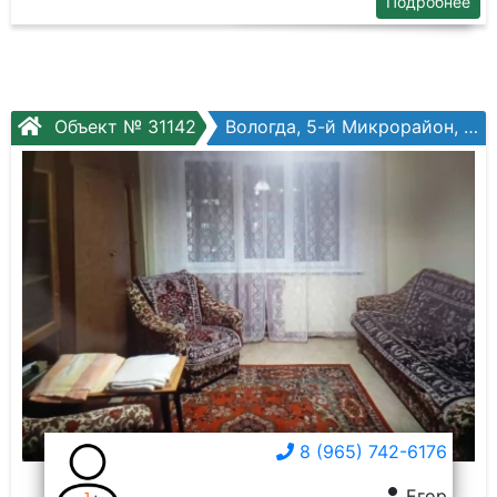
Подробнее
Объект № 31142
Вологда, 5-й Микрорайон, Маршала Конева ул, №24а
8 (965) 742-6176
Егор