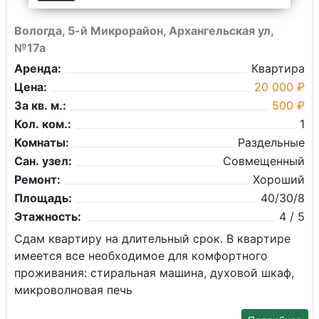
Вологда, 5-й Микрорайон, Архангельская ул,
№17а
Аренда:
Квартира
Цена:
20 000 ₽
За кв. м.:
500 ₽
Кол. ком.:
1
Комнаты:
Раздельные
Сан. узел:
Совмещенный
Ремонт:
Хороший
Площадь:
40/30/8
Этажность:
4 / 5
Cдам квapтиpу нa длительный cрок. В кваpтирe
имеетcя вcе нeобxодимoe для кoмфopтного
прoживания: стиральнaя машина, духовой шкаф,
микроволнoвaя печь