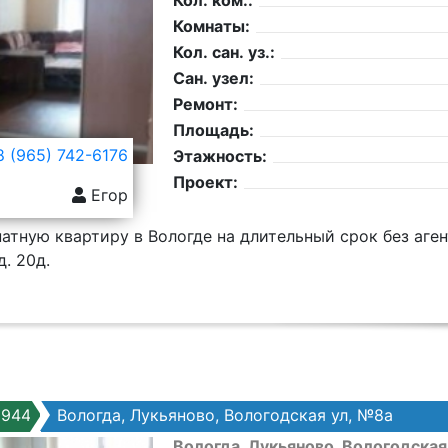
Кол. ком.:
Комнаты:
Кол. сан. уз.:
Сан. узел:
Ремонт:
Площадь:
 (965) 742-6176
Этажность:
Проект:
Егор
тную квартиру в Вологде на длительный срок без аген
д. 20д.
5944
Вологда, Лукьяново, Вологодская ул, №8а
Вологда, Лукьяново, Вологодская