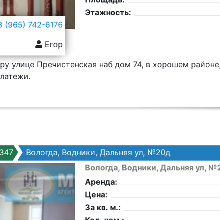
Этажность:
 (965) 742-6176
Егор
ру улице Пречистенская наб дом 74, в хорошем районе
латежи.
347
Вологда, Водники, Дальняя ул, №20д
Вологда, Водники, Дальняя ул, №
Аренда:
Цена:
За кв. м.: