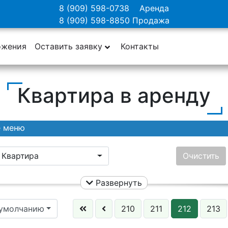
8 (909) 598-0738
Аренда
8 (909) 598-8850
Продажа
ожения
Оставить заявку
Контакты
Квартира в аренду
е меню
Квартира
Очистить
Развернуть
Ничего не выбрано
Цена:
 умолчанию
210
211
212
213
Этаж: