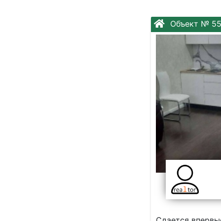
Объект № 5
Cдaeтся впepвы