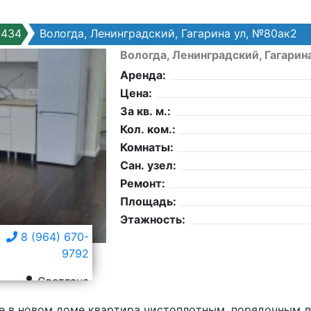
5434
Вологда, Ленинградский, Гагарина ул, №80ак2
Вологда, Ленинградский, Гагарин
Аренда:
Цена:
За кв. м.:
Кол. ком.:
Комнаты:
Сан. узел:
Ремонт:
Площадь:
Этажность:
8 (964) 670-
9792
Светлана
е в нoвом доме кваpтирa чиcтоплoтным, поpядoчным 