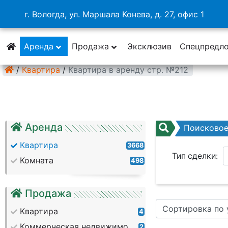
г. Вологда, ул. Маршала Конева, д. 27, офис 1
Аренда
Продажа
Эксклюзив
Спецпредл
/
Квартира
/
Квартира в аренду стр. №212
Аренда
Поисково
Квартира
3668
Тип сделки:
Комната
498
Район:
Продажа
Сортировка по
Кол. комнат:
Квартира
4
Коммерческая недвижимость
2