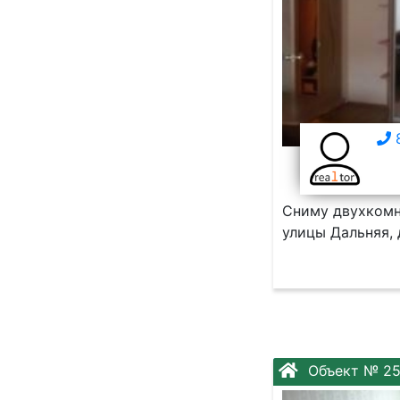
8
Сниму двухкомна
улицы Дальняя, 
Объект № 2