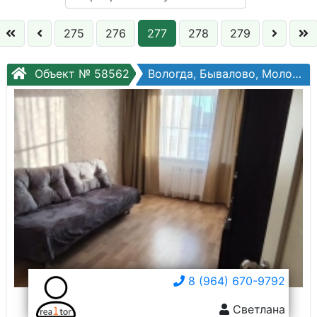
Кол. комнат:
275
276
277
278
279
Этаж:
Объект № 58562
Вологда, Бывалово, Молодежная ул, №20б
Слово:
8 (964) 670-9792
Светлана