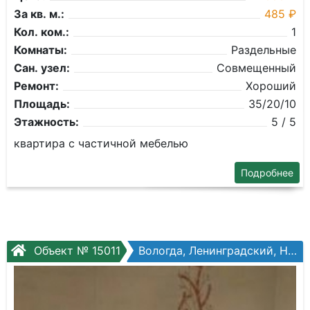
За кв. м.:
485 ₽
Кол. ком.:
1
Комнаты:
Раздельные
Сан. узел:
Совмещенный
Ремонт:
Хороший
Площадь:
35/20/10
Этажность:
5 / 5
квартира с частичной мебелью
Подробнее
Объект № 15011
Вологда, Ленинградский, Новгородская ул, №1б