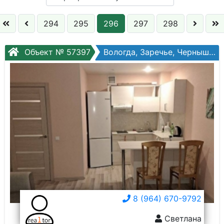
Кол. комнат:
294
295
296
297
298
Этаж:
Объект № 57397
Вологда, Заречье, Чернышевского ул, №108ак2
Слово:
8 (964) 670-9792
Светлана