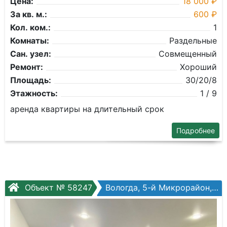
Цена:
18 000 ₽
За кв. м.:
600 ₽
Кол. ком.:
1
Комнаты:
Раздельные
Сан. узел:
Совмещенный
Ремонт:
Хороший
Площадь:
30/20/8
Этажность:
1 / 9
аренда квартиры на длительный срок
Подробнее
Объект № 58247
Вологда, 5-й Микрорайон, Архангельская ул, №10б