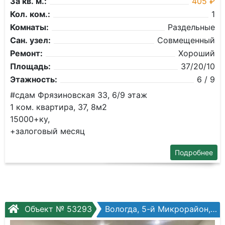
За кв. м.:
405 ₽
Кол. ком.:
1
Комнаты:
Раздельные
Сан. узел:
Совмещенный
Ремонт:
Хороший
Площадь:
37/20/10
Этажность:
6 / 9
#сдам Фрязиновская 33, 6/9 этаж
1 ком. квартира, 37, 8м2
15000+ку,
+залоговый месяц
Подробнее
Объект № 53293
Вологда, 5-й Микрорайон, Архангельская ул, №12