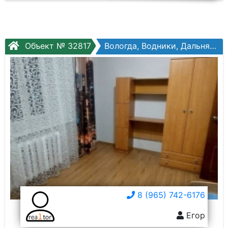
Объект № 32817
Вологда, Водники, Дальняя ул, №18б
8 (965) 742-6176
Егор