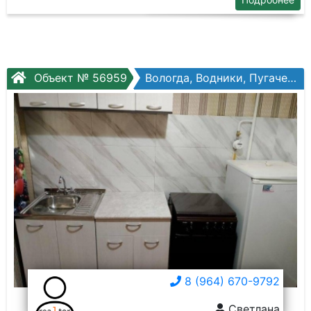
Объект № 56959
Вологда, Водники, Пугачева ул, №87а
8 (964) 670-9792
Светлана