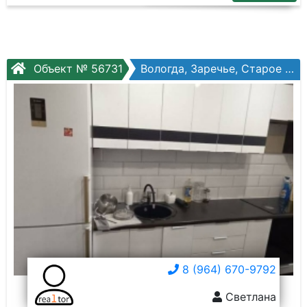
Объект № 56731
Вологда, Заречье, Старое шоссе, №3бк2
8 (964) 670-9792
Светлана