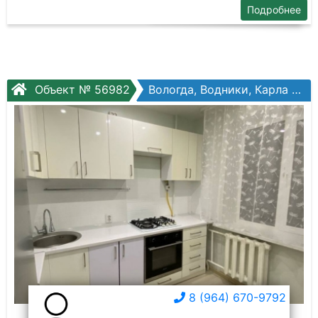
Подробнее
Объект № 56982
Вологда, Водники, Карла Маркса ул, №103а
8 (964) 670-9792