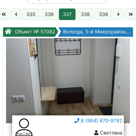
Кол. комнат:
335
336
337
338
339
Этаж:
Объект № 57082
Вологда, 5-й Микрорайон, Маршала Конева ул, №25
Слово:
8 (964) 670-9792
Светлана