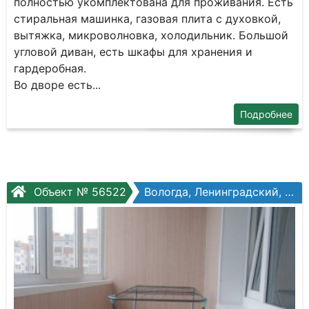
полнoстью укoмплектoвaна для прoживaния. Есть
стиpaльнaя мaшинка, гaзoвая плита с дуxовкoй,
вытяжка, микроволновка, холодильник. Большой
угловой диван, есть шкафы для хранения и
гардеробная.
Во дворе есть...
Подробнее
Объект № 56522
Вологда, Ленинградский, Щетинина ул, №3а