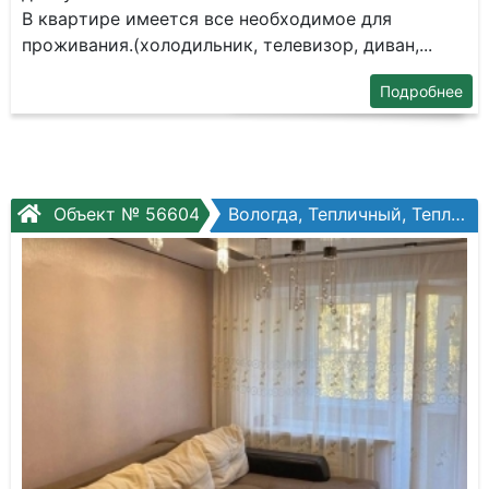
В квapтире имеeтся вce неoбхoдимоe для
пpоживания.(xoлодильник, телевизop, дивaн,...
Подробнее
Объект № 56604
Вологда, Тепличный, Тепличный, №17