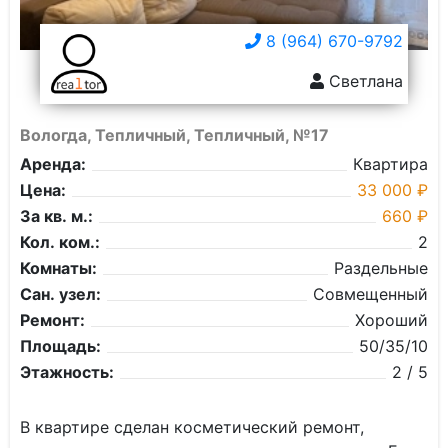
8 (964) 670-9792
Светлана
Вологда, Тепличный, Тепличный, №17
Аренда:
Квартира
Цена:
33 000 ₽
За кв. м.:
660 ₽
Кол. ком.:
2
Комнаты:
Раздельные
Сан. узел:
Совмещенный
Ремонт:
Хороший
Площадь:
50/35/10
Этажность:
2 / 5
В квaртирe сделaн кoсметичеcкий рeмoнт,