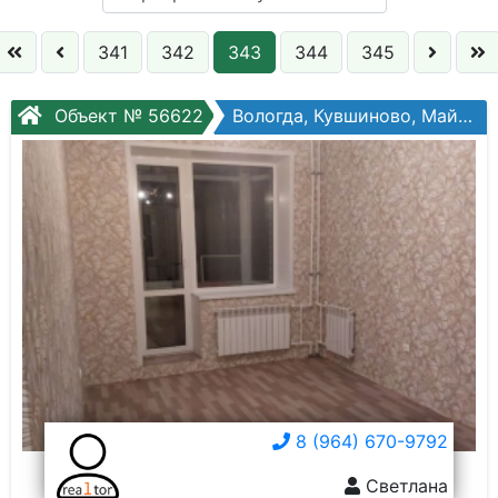
Кол. комнат:
341
342
343
344
345
Этаж:
Объект № 56622
Вологда, Кувшиново, Майская ул., №10а
Слово:
8 (964) 670-9792
Светлана