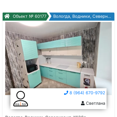
Объект № 60177
Вологда, Водники, Северная ул, №36в
8 (964) 670-9792
Светлана