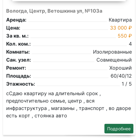
Вологда, Центр, Ветошкина ул, №103а
Аренда:
Квартира
Цена:
33 000 ₽
За кв. м.:
550 ₽
Кол. ком.:
4
Комнаты:
Изолированные
Сан. узел:
Совмещенный
Ремонт:
Хороший
Площадь:
60/40/12
Этажность:
1 / 5
сСдаю квартиру на длительный срок ,
предпочтительно семье, центр , вся
инфраструктура , магазины , транспорт , во дворе
есть корт , стоянка авто
Подробнее