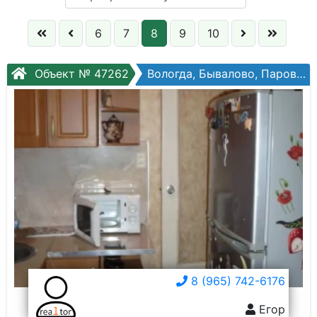
Кол. комнат:
6
7
8
9
10
Этаж:
Объект № 47262
Вологда, Бывалово, Паровозный пер, №36
Слово:
8 (965) 742-6176
Егор