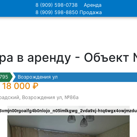
8 (909) 598-0738
Аренда
8 (909) 598-8850
Продажа
ра в аренду - Объект
795
Возрождения ул
 18 000 ₽
градский, Возрождения ул, №86а
g6vmjn00rgoaifg4b0nlojo_n05imlkgwg_2vda9xj-htq6wgx4owjmzd