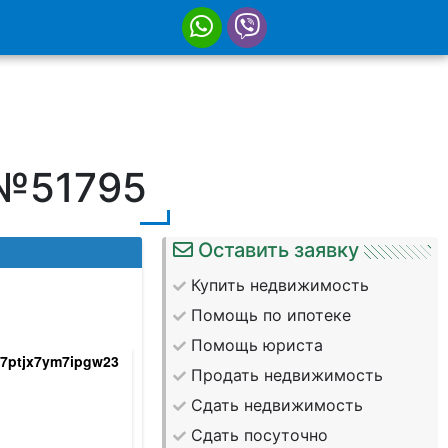
 №51795
Оставить заявку
Купить недвижимость
Помощь по ипотеке
Помощь юриста
u7ptjx7ym7ipgw23
pdaeugxhu0scbiihn8yd_ukeikwf0mlkvhlwbb
Продать недвижимость
Сдать недвижимость
Сдать посуточно