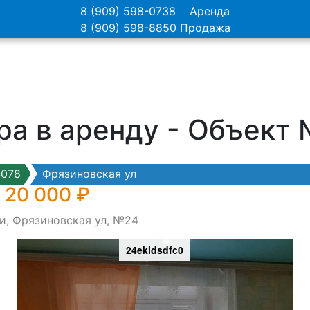
8 (909) 598-0738
Аренда
8 (909) 598-8850
Продажа
ра в аренду - Объект
4078
Фрязиновская ул
 20 000 ₽
и, Фрязиновская ул, №24
24ekidsdfc0