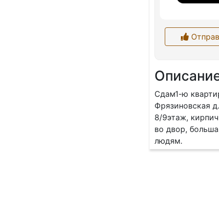
Отправ
Описани
Сдам1-ю квартир
Фрязиновская д.
8/9этаж, кирпич
во двор, больш
людям.