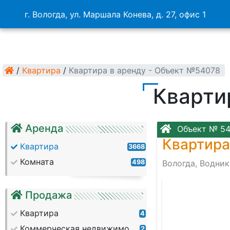
г. Вологда, ул. Маршала Конева, д. 27, офис 1
/
Квартира
/
Квартира в аренду - Объект №54078
Кварти
Аренда
Объект № 5
Квартира
Квартира
3668
Комната
498
Вологда, Водник
c
Продажа
Квартира
4
Коммерческая недвижимость
2