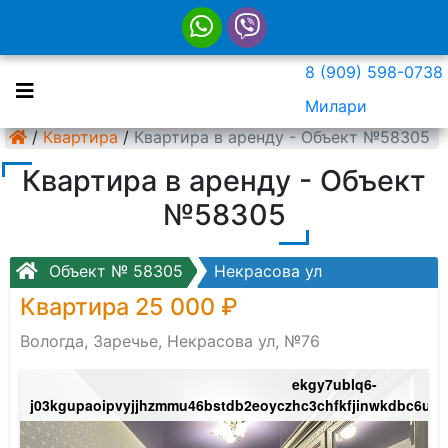
8 (909) 598-0738
Милари
/
Квартира
/
Квартира в аренду - Объект №58305
Квартира в аренду - Объект
№58305
Объект № 58305
Некрасова ул
Квартира 25 000 ₽
Вологда, Заречье, Некрасова ул, №76
ekgy7ublq6-
wihwqpdsoqi9kywpgxk5
j03kgupaoipvyjjhzmmu46bstdb2eoyczhc3chfkfjinwkdbc6ug