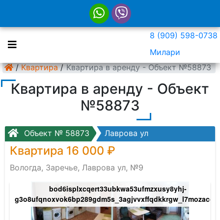
8 (909) 598-0738
Милари
/
Квартира
/
Квартира в аренду - Объект №58873
Квартира в аренду - Объект
№58873
Объект № 58873
Лаврова ул
Квартира 16 000 ₽
Вологда, Заречье, Лаврова ул, №9
bod6isplxcqert33ubkwa53ufmzxusy8yhj-
g3o8ufqnoxvok6bp289gdm5s_3agjvvxffqdkkrgw_l7mozaccz