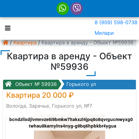
8 (909) 598-0738
Милари
/
Квартира
/
Квартира в аренду - Объект №59936
Квартира в аренду - Объект
№59936
Объект № 59936
Горького ул
Квартира 20 000 ₽
Вологда, Заречье, Горького ул, №7
e2ms_fpfa0gcr_tk5_zwfidtemzqh4lprdn-
bcndzllxdjlvmnvze6i9bmkw7ltakxzl4jpq8o8qvrgucmwyxg0i-
h
twhau8karnylns4nyg-g9bq6hpbkbr4ygua