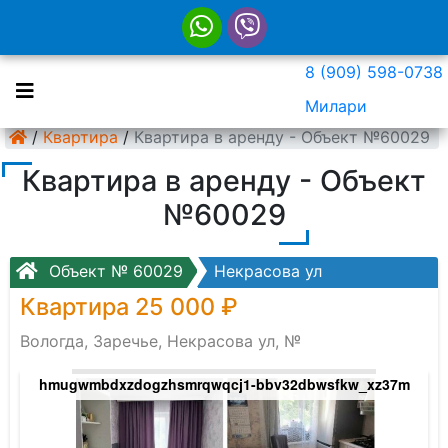
8 (909) 598-0738
Милари
/
Квартира
/
Квартира в аренду - Объект №60029
Квартира в аренду - Объект
№60029
Объект № 60029
Некрасова ул
Квартира 25 000 ₽
Вологда, Заречье, Некрасова ул, №
hmugwmbdxzdogzhsmrqwqcj1-bbv32dbwsfkw_xz37m