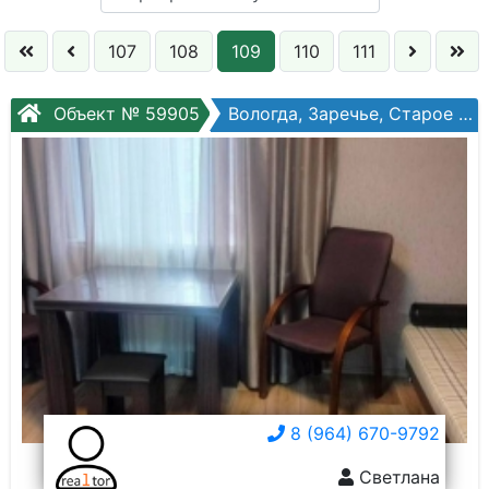
Кол. комнат:
107
108
109
110
111
Этаж:
Объект № 59905
Вологда, Заречье, Старое шоссе, №3а
Слово:
8 (964) 670-9792
Светлана