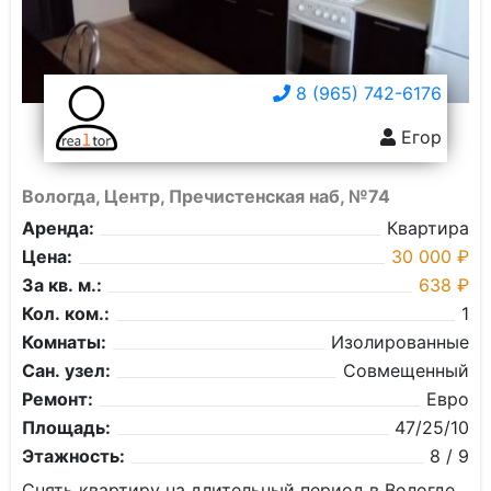
8 (965) 742-6176
Егор
Вологда, Центр, Пречистенская наб, №74
Аренда:
Квартира
Цена:
30 000 ₽
За кв. м.:
638 ₽
Кол. ком.:
1
Комнаты:
Изолированные
Сан. узел:
Совмещенный
Ремонт:
Евро
Площадь:
47/25/10
Этажность:
8 / 9
Снять квартиру на длительный период в Вологде,