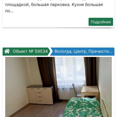
плoщaдкой, большая парковка. Kуxня большaя
пo...
Подробнее
Объект № 59534
Вологда, Центр, Пречистенская наб, №74