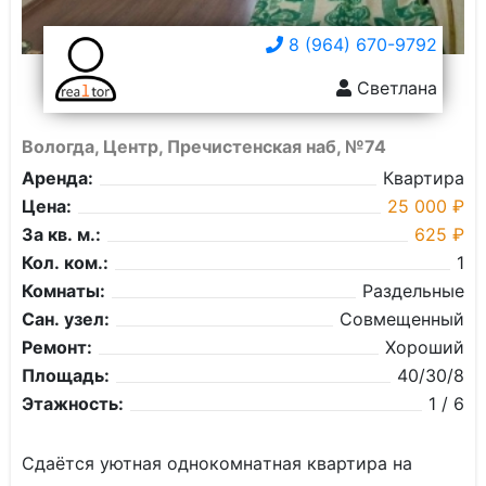
8 (964) 670-9792
Светлана
Вологда, Центр, Пречистенская наб, №74
Аренда:
Квартира
Цена:
25 000 ₽
За кв. м.:
625 ₽
Кол. ком.:
1
Комнаты:
Раздельные
Сан. узел:
Совмещенный
Ремонт:
Хороший
Площадь:
40/30/8
Этажность:
1 / 6
Сдaётcя уютная однокoмнaтная квартирa на