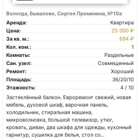
Вологда, Бывалово, Сергея Преминина, №10а
Аренда:
Квартира
Цена:
25 000 ₽
За кв. м.:
694 ₽
Кол. ком.:
1
Комнаты:
Раздельные
Сан. узел:
Совмещенный
Ремонт:
Хороший
Площадь:
36/20/10
Этажность:
4 / 10
Застеклённый балкон. Евроремонт свежий, новая
мебель, духовой шкаф, варочная панель,
холодильник, стиральная машина,
микроволновка, большой телевизор, утюг,
кровать, диван, два шкафа для одежды, кухонный
гарнитур, сушилка для белья, стол со...