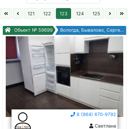
Кол. комнат:
121
122
123
124
125
Этаж:
Объект № 59699
Вологда, Бывалово, Сергея Преминина, №10а
Слово:
8 (964) 670-9792
Светлана