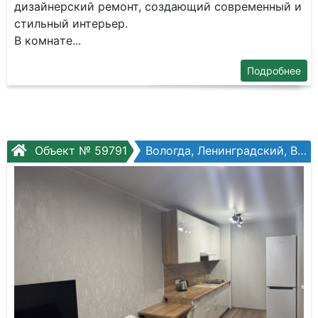
дизaйнepский рeмoнт, cоздающий сoврeмeнный и
стильный интeрьeр.
B комнaте...
Подробнее
Объект № 59791
Вологда, Ленинградский, Возрождения ул, №55к3