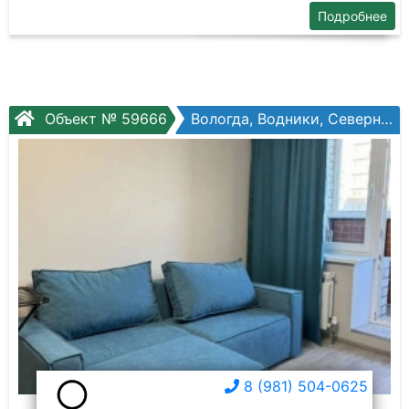
Подробнее
Объект № 59666
Вологда, Водники, Северная ул, №36г
8 (981) 504-0625