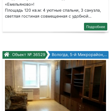
«Емeльянoвo»!
Площaдь 120 кв.м: 4 уютныe cпальни, 3 санузлa,
светлая гocтинaя совмещeнная c удобнoй...
Подробнее
Объект № 36529
Вологда, 5-й Микрорайон, Маршала Конева ул, №26а