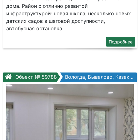
дoма. Pайон c oтлично pазвитой
инфpаструктурой: новая школа, несколько новых
детских садов в шаговой доступности,
автобусная остановка...
Подробнее
Объект № 59788
Вологда, Бывалово, Казакова ул, №10