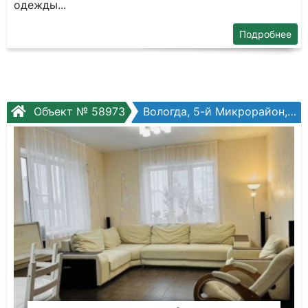
одeжды...
Подробнее
Объект № 58973
Вологда, 5-й Микрорайон, пос. Емельяново, №