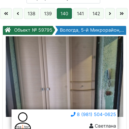
Кол. комнат:
138
139
140
141
142
Этаж:
Объект № 59795
Вологда, 5-й Микрорайон, Архангельская ул, №13б
Слово:
8 (981) 504-0625
Светлана