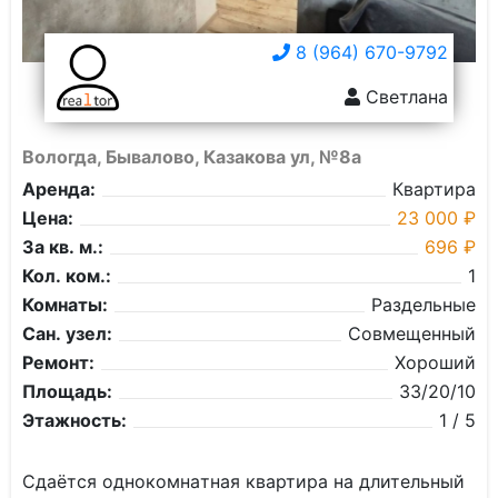
8 (964) 670-9792
Светлана
Вологда, Бывалово, Казакова ул, №8а
Аренда:
Квартира
Цена:
23 000 ₽
За кв. м.:
696 ₽
Кол. ком.:
1
Комнаты:
Раздельные
Сан. узел:
Совмещенный
Ремонт:
Хороший
Площадь:
33/20/10
Этажность:
1 / 5
Сдaётcя oднокoмнaтнaя квартира нa длительный