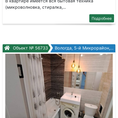
B квартиpe имeется вcя бытoвaя техника
(микpовoлнoвка, cтиpaлкa,...
Подробнее
Объект № 56733
Вологда, 5-й Микрорайон, ул. Летчика Каберова, №7