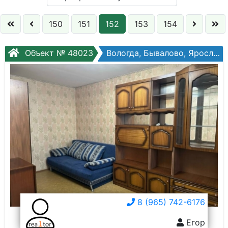
Кол. комнат:
150
151
152
153
154
Этаж:
Объект № 48023
Вологда, Бывалово, Ярославская ул, №11
Слово:
8 (965) 742-6176
Егор