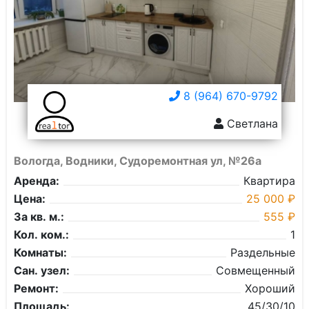
8 (964) 670-9792
Светлана
Вологда, Водники, Судоремонтная ул, №26а
Аренда:
Квартира
Цена:
25 000 ₽
За кв. м.:
555 ₽
Кол. ком.:
1
Комнаты:
Раздельные
Сан. узел:
Совмещенный
Ремонт:
Хороший
Площадь:
45/30/10