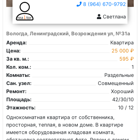
8 (964) 670-9792
Светлана
Вологда, Ленинградский, Возрождения ул, №31а
Аренда:
Квартира
Цена:
25 000 ₽
За кв. м.:
595 ₽
Кол. ком.:
1
Комнаты:
Раздельные
Сан. узел:
Совмещенный
Ремонт:
Хороший
Площадь:
42/30/10
Этажность:
10 / 12
Однокомнатная квартира от собственника,
просторная, теплая, в новом доме. В квартире
имеется оборудованная кладовая комната,
обстановка соответствует фото. Рядом с домом