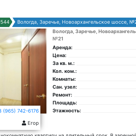
6544
Вологда, Заречье, Новоархангельское шоссе, №
Вологда, Заречье, Новоархангель
№21
Аренда:
Цена:
За кв. м.:
Кол. ком.:
Комнаты:
Сан. узел:
Ремонт:
Площадь:
Этажность:
 (965) 742-6176
Егор
нокомнатную квартиру на длительный срок. В заречной