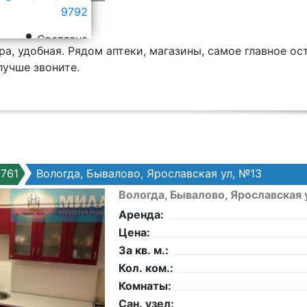
9792
Светлана
а, удобная. Рядом аптеки, магазины, самое главное ос
лучше звоните.
761
Вологда, Бывалово, Ярославская ул, №13
Вологда, Бывалово, Ярославская 
Аренда:
Цена:
За кв. м.:
Кол. ком.:
Комнаты:
Сан. узел: