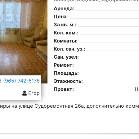
Аренда:
Цена:
За кв. м.:
Кол. ком.:
Комнаты:
Кол. сан. уз.:
Сан. узел:
Ремонт:
Площадь:
 (965) 742-6176
Этажность:
Проект:
Н
Егор
тиры на улице Судоремонтная 26а, дополнительно ком