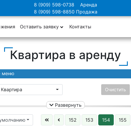
8 (909) 598-0738
Аренда
8 (909) 598-8850
Продажа
ожения
Оставить заявку
Контакты
Квартира в аренду
е меню
Квартира
Очистить
Развернуть
Ничего не выбрано
Цена:
 умолчанию
152
153
154
155
Этаж: