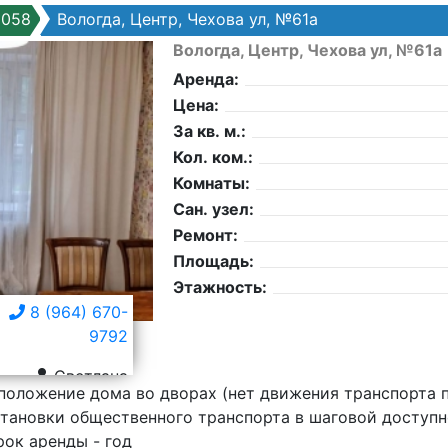
8058
Вологда, Центр, Чехова ул, №61а
Вологда, Центр, Чехова ул, №61а
Аренда:
Цена:
За кв. м.:
Кол. ком.:
Комнаты:
Сан. узел:
Ремонт:
Площадь:
Этажность:
8 (964) 670-
9792
Светлана
положение дома во дворах (нет движения транспорта 
становки общественного транспорта в шаговой доступн
ок аренды - год