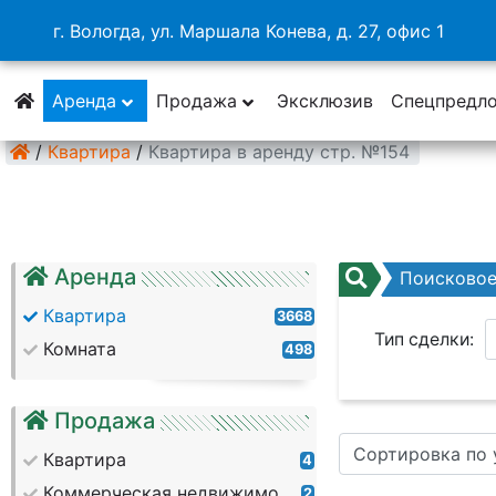
г. Вологда, ул. Маршала Конева, д. 27, офис 1
Аренда
Продажа
Эксклюзив
Спецпредл
/
Квартира
/
Квартира в аренду стр. №154
Аренда
Поисково
Квартира
3668
Тип сделки:
Комната
498
Район:
Продажа
Сортировка по
Кол. комнат:
Квартира
4
Коммерческая недвижимость
2