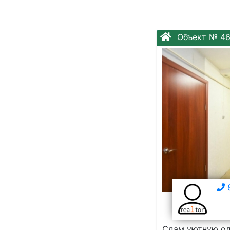
Объект № 4
8
Сдам уютную од