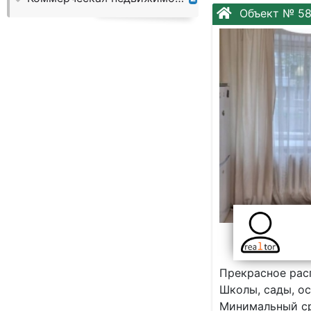
Слово:
Объект № 5
Прекрасное рас
Школы, сады, о
Минимальный ср