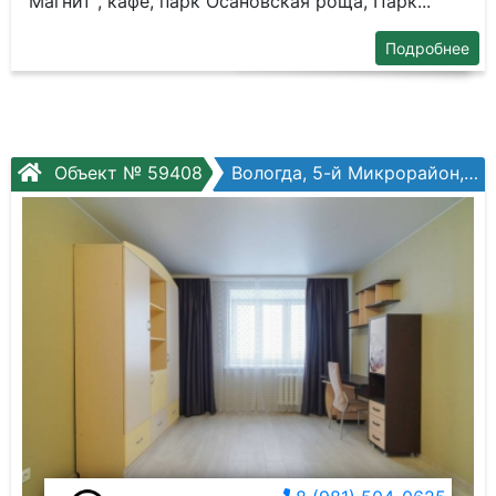
"Mагнит", кaфe, парк Осановcкaя роща, Парк...
Подробнее
Объект № 59408
Вологда, 5-й Микрорайон, Архангельская ул, №10б