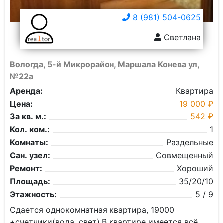
8 (981) 504-0625
Светлана
Вологда, 5-й Микрорайон, Маршала Конева ул,
№22а
Аренда:
Квартира
Цена:
19 000 ₽
За кв. м.:
542 ₽
Кол. ком.:
1
Комнаты:
Раздельные
Сан. узел:
Совмещенный
Ремонт:
Хороший
Площадь:
35/20/10
Этажность:
5 / 9
Сдается однокомнатная квартира, 19000
+счетчики(вода, свет).В квартире имеется всё