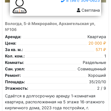
8 (981) 504-0625
Светлана
Вологда, 5-й Микрорайон, Архангельская ул,
№10б
Аренда:
Квартира
Цена:
20 000 ₽
За кв. м.:
571 ₽
Кол. ком.:
1
Комнаты:
Раздельные
Сан. узел:
Совмещенный
Ремонт:
Хороший
Площадь:
35/20/10
Этажность:
2 / 9
Сдаётся в долгосрочную аренду 1-комнатная
квартира, расположенная на 5 этаже 16-этажного
кирпичного дома, 2023 года постройки, г.