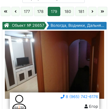
Кол. комнат:
177
178
179
180
181
Этаж:
Объект № 26657
Вологда, Водники, Дальняя ул, №18в
Слово:
8 (965) 742-6176
Егор