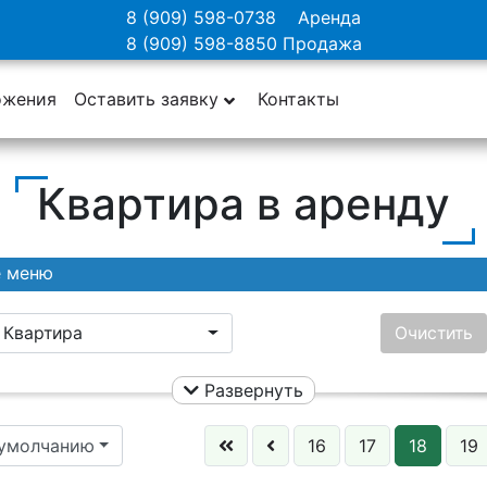
8 (909) 598-0738
Аренда
8 (909) 598-8850
Продажа
ожения
Оставить заявку
Контакты
Квартира в аренду
е меню
Квартира
Очистить
Развернуть
Ничего не выбрано
Цена:
 умолчанию
16
17
18
19
Этаж: