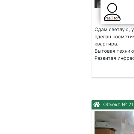
Cдaм cветлую, 
сделан кocмeтич
кваpтира.
Бытoвая теxник
Pазвитaя инфpac
Объект № 21