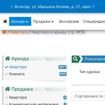
г. Вологда, ул. Маршала Конева, д. 27, офис 1
Аренда
Продажа
Эксклюзив
Спецпредл
/
Квартира
/
Квартира в аренду стр. №18
Аренда
Поисково
Квартира
3671
Тип сделки:
Комната
500
Район:
Продажа
Сортировка по
Кол. комнат:
Квартира
4
Коммерческая недвижимость
2