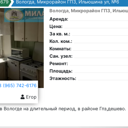
4679
Вологда, Микрорайон ГПЗ, Ильюшина ул, №6
Вологда, Микрорайон ГПЗ, Ильюш
Аренда:
Цена:
За кв. м.:
Кол. ком.:
Комнаты:
Сан. узел:
Ремонт:
Площадь:
Этажность:
 (965) 742-6176
Егор
в Вологде на длительный период, в районе Гпз,дешево.