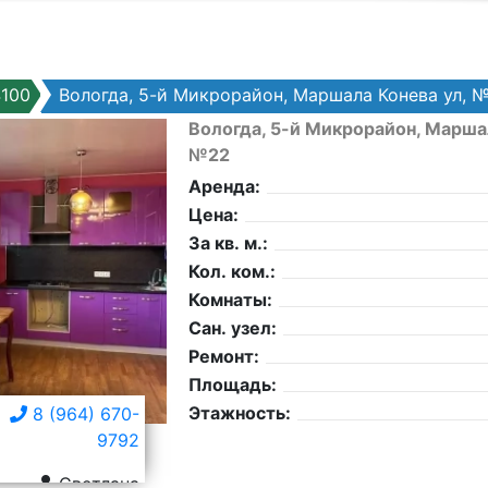
100
Вологда, 5-й Микрорайон, Маршала Конева ул, 
Вологда, 5-й Микрорайон, Маршал
№22
Аренда:
Цена:
За кв. м.:
Кол. ком.:
Комнаты:
Сан. узел:
Ремонт:
Площадь:
Этажность:
8 (964) 670-
9792
Светлана