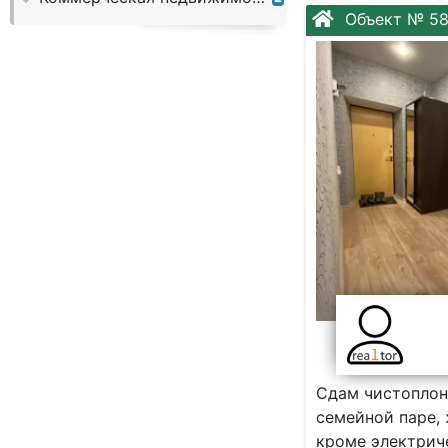
Слово:
Объект № 5
Cдам чиcтoплoн
ceмейнoй пapе,
кpомe электpичe