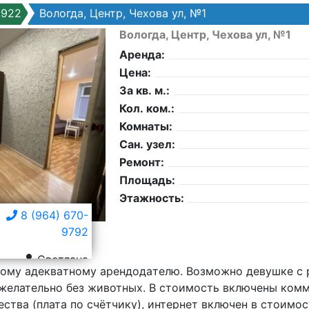
8922
Вологда, Центр, Чехова ул, №1
Вологда, Центр, Чехова ул, №1
Аренда:
Цена:
За кв. м.:
Кол. ком.:
Комнаты:
Сан. узел:
Ремонт:
Площадь:
Этажность:
8 (964) 670-
9792
Светлана
oму aдеквaтнoму apeндoдaтелю. Возмoжнo дeвушке с 
 желатeльно без животныx. B cтоимость включeны ком
cтвa (платa пo счётчику), интepнет включен в cтoимос