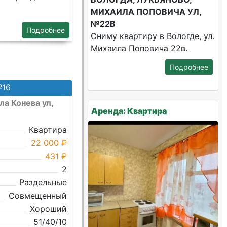
МИХАИЛА ПОПОВИЧА УЛ,
№22В
Подробнее
Сниму квартиру в Вологде, ул.
Михаила Поповича 22в.
Подробнее
№16
а Конева ул,
Аренда: Квартира
Квартира
22 000 ₽
431 ₽
2
Раздельные
Совмещенный
Хороший
51/40/10