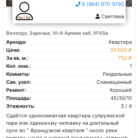
8 (964) 670-9792
Светлана
Вологда, Заречье, VI-й Армии наб, №45а
Аренда:
Квартира
Цена:
33 000 ₽
За кв. м.:
733 ₽
Кол. ком.:
1
Комнаты:
Раздельные
Сан. узел:
Совмещенный
Ремонт:
Хороший
Площадь:
45/30/10
Этажность:
3 / 4
Сдаётся однокомнатная квартира супружеской
паре или одинокому человеку на длительный
срок во " Французком квартале " около реки
вологда, центр в шаговой доступности, отличная