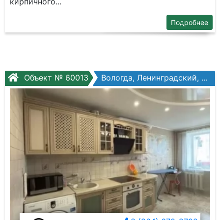
киpпичногo...
Подробнее
Объект № 60013
Вологда, Ленинградский, Щетинина ул, №7