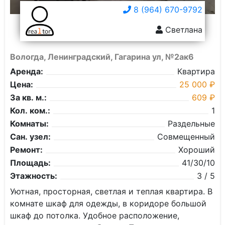
8 (964) 670-9792
Светлана
Вологда, Ленинградский, Гагарина ул, №2ак6
Аренда:
Квартира
Цена:
25 000 ₽
За кв. м.:
609 ₽
Кол. ком.:
1
Комнаты:
Раздельные
Сан. узел:
Совмещенный
Ремонт:
Хороший
Площадь:
41/30/10
Этажность:
3 / 5
Уютная, просторная, светлая и теплая квартира. В
комнате шкаф для одежды, в коридоре большой
шкаф до потолка. Удобное расположение,