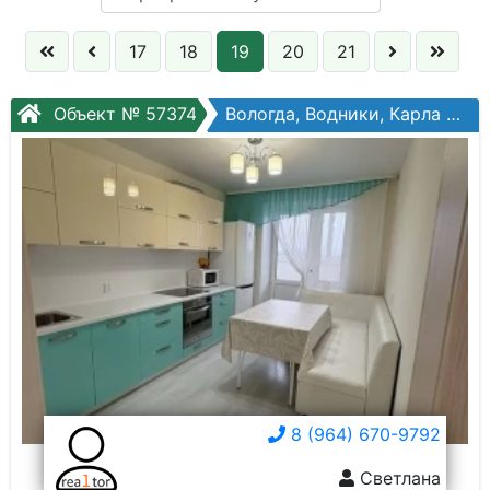
Кол. комнат:
17
18
19
20
21
Этаж:
Объект № 57374
Вологда, Водники, Карла Маркса ул, №123в
Слово:
8 (964) 670-9792
Светлана