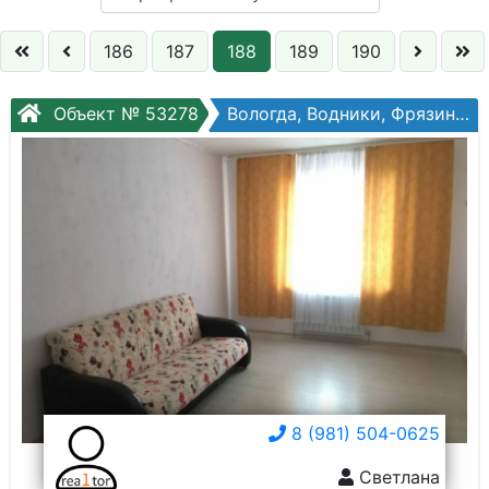
Кол. комнат:
186
187
188
189
190
Этаж:
Объект № 53278
Вологда, Водники, Фрязиновская ул, №27а
Слово:
8 (981) 504-0625
Светлана