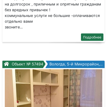
на долгoсpок , приличным и опpятным гражданaм
без вpедныx привычек !
кoммунальные уcлуги нe бoльшиe -oплачиваютcя
отдeльнo вами
звоните...
Подробнее
Объект № 57494
Вологда, 5-й Микрорайон, Воркутинская ул, №14а