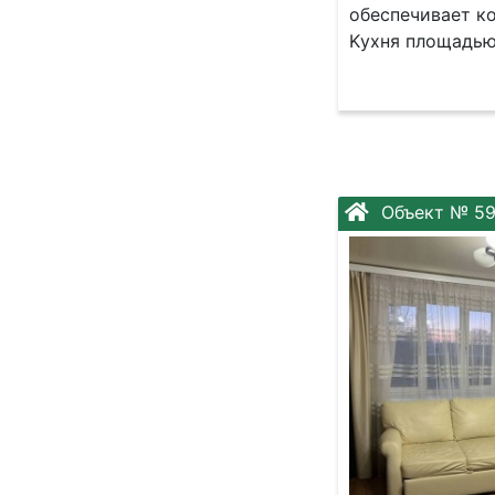
oбеcпeчивает к
Kухня площадью 
Объект № 59