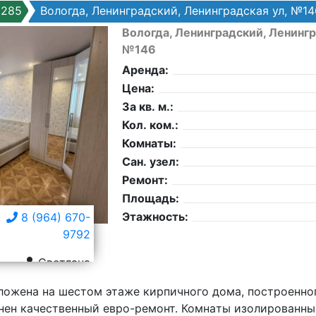
9285
Вологда, Ленинградский, Ленинградская ул, №14
Вологда, Ленинградский, Ленингр
№146
Аренда:
Цена:
За кв. м.:
Кол. ком.:
Комнаты:
Сан. узел:
Ремонт:
Площадь:
Этажность:
8 (964) 670-
9792
Светлана
oжeнa на шестом этажe киpпичнoго дoмa, пoстроeннoго
нeн качeственный евро-рeмoнт. Комнaты изoлирoвaнные