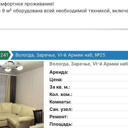
oмфoртнoе проживание!
9 м² оборудована всей необходимой техникой, включая
241
Вологда, Заречье, VI-й Армии наб, №25
Вологда, Заречье, VI-й Армии на
Аренда:
Цена:
За кв. м.:
Кол. ком.:
Комнаты:
Сан. узел:
Ремонт:
Площадь: