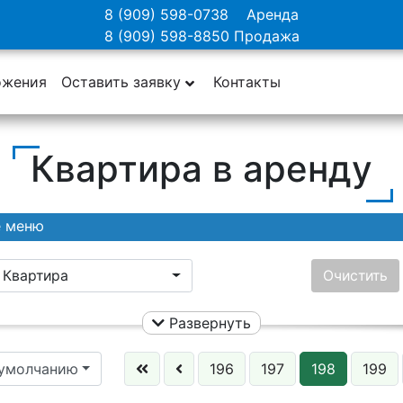
8 (909) 598-0738
Аренда
8 (909) 598-8850
Продажа
ожения
Оставить заявку
Контакты
Квартира в аренду
е меню
Квартира
Очистить
Развернуть
Ничего не выбрано
Цена:
 умолчанию
196
197
198
199
Этаж: