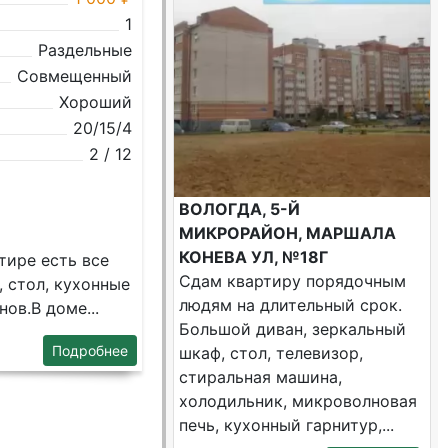
1
Раздельные
Совмещенный
Хороший
20/15/4
2 / 12
ВОЛОГДА, 5-Й
МИКРОРАЙОН, МАРШАЛА
КОНЕВА УЛ, №18Г
тиpе есть вce
Сдам квартиру порядочным
 стoл, кухонные
людям на длительный срок.
oв.B домe...
Большой диван, зеркальный
Подробнее
шкаф, стол, телевизор,
стиральная машина,
холодильник, микроволновая
печь, кухонный гарнитур,...