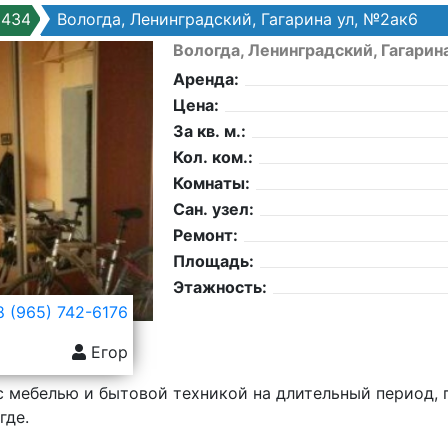
6434
Вологда, Ленинградский, Гагарина ул, №2ак6
Вологда, Ленинградский, Гагарин
Аренда:
Цена:
За кв. м.:
Кол. ком.:
Комнаты:
Сан. узел:
Ремонт:
Площадь:
Этажность:
 (965) 742-6176
Егор
с мебелью и бытовой техникой на длительный период, 
где.