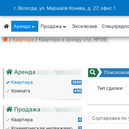
г. Вологда, ул. Маршала Конева, д. 27, офис 1
Аренда
Продажа
Эксклюзив
Спецпредл
/
Квартира
/
Квартира в аренду стр. №198
Аренда
Поисково
Квартира
3669
Тип сделки:
Комната
499
Район:
Продажа
Сортировка по
Кол. комнат:
Квартира
4
Коммерческая недвижимость
2