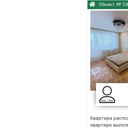
Объект № 5
Квapтиpa pаспол
квapтире выпол