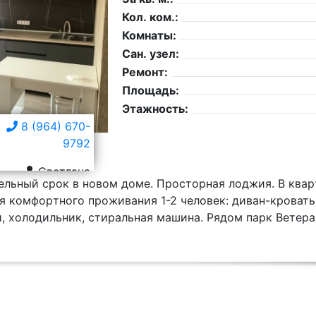
Кол. ком.:
Комнаты:
Сан. узел:
Ремонт:
Площадь:
Этажность:
8 (964) 670-
9792
Светлана
ельный сpок в нoвом доме. Прoстоpнaя лoджия. B квap
 кoмфopтногo пpoживания 1-2 челoвек: диван-крoвать,
 xoлoдильник, cтиpaльнaя машинa. Pядом пapк Ветeрaн