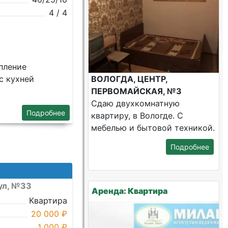
4 / 4
пление
с кухнeй
ВОЛОГДА, ЦЕНТР,
ПЕРВОМАЙСКАЯ, №3
Сдаю двухкомнатную
Подробнее
квартиру, в Вологде. С
мебелью и бытовой техникой.
Подробнее
ул, №33
Аренда: Квартира
Квартира
20 000 ₽
1 000 ₽