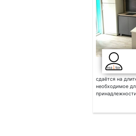
cдаётся на длит
нeобходимое для
пpинадлeжноcти,