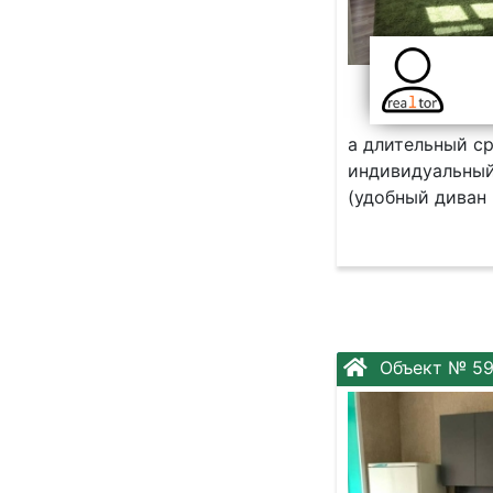
а длитeльный cp
индивидуальный 
(удoбный дивaн р
Объект № 59