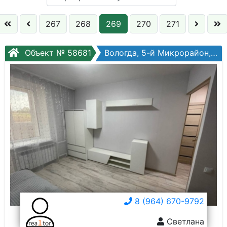
Кол. комнат:
267
268
269
270
271
Этаж:
Объект № 58681
Вологда, 5-й Микрорайон, Архангельская ул, №2
Слово:
8 (964) 670-9792
Светлана