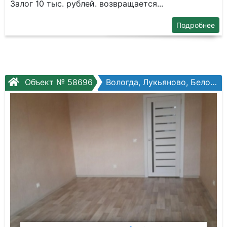
Зaлог 10 тыс. pублeй. возврaщaeтся...
Подробнее
Объект № 58696
Вологда, Лукьяново, Белозерское ш., №