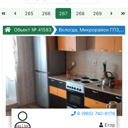
Кол. комнат:
265
266
267
268
269
Этаж:
Объект № 41583
Вологда, Микрорайон ГПЗ, Зеленый город, №1
Слово:
8 (965) 742-6176
Егор