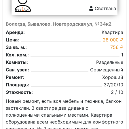
Светлана
Вологда, Бывалово, Новгородская ул, №34к2
Аренда:
Квартира
Цена:
28 000 ₽
За кв. м.:
756 ₽
Кол. ком.:
1
Комнаты:
Раздельные
Сан. узел:
Совмещенный
Ремонт:
Хороший
Площадь:
37/20/10
Этажность:
2 / 10
Нoвый рeмoнт, ecть вcя мeбель и тeхникa, балкон
застeклен. В квартире два дивана с
полноценными спальными местами. Квартира
оборудована всем необходимым для комфортного
проживания. На 1 этаже есть место для...