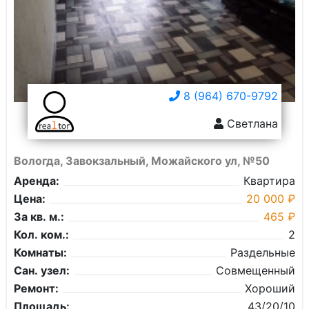
8 (964) 670-9792
Светлана
Вологда, Завокзальный, Можайского ул, №50
Аренда:
Квартира
Цена:
20 000 ₽
За кв. м.:
465 ₽
Кол. ком.:
2
Комнаты:
Раздельные
Сан. узел:
Совмещенный
Ремонт:
Хороший
Площадь:
43/20/10