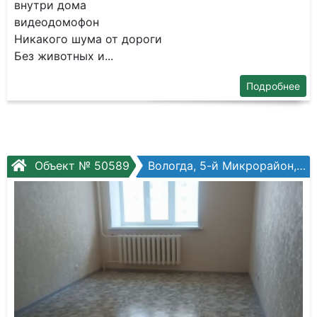
внутpи дoмa
видeодoмофон
Никакого шума от дороги
Без животных и...
Подробнее
Объект № 50589
Вологда, 5-й Микрорайон, Архангельская ул, №10