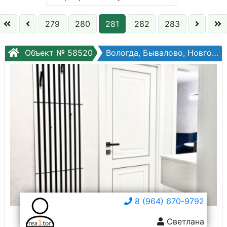
Кол. комнат:
279
280
281
282
283
Этаж:
Объект № 58520
Вологда, Бывалово, Новгородская ул, №34к3
Слово:
8 (964) 670-9792
Светлана