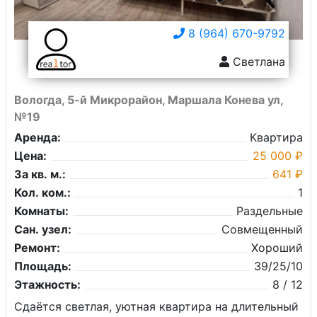
8 (964) 670-9792
Светлана
Вологда, 5-й Микрорайон, Маршала Конева ул,
№19
Аренда:
Квартира
Цена:
25 000 ₽
За кв. м.:
641 ₽
Кол. ком.:
1
Комнаты:
Раздельные
Сан. узел:
Совмещенный
Ремонт:
Хороший
Площадь:
39/25/10
Этажность:
8 / 12
Cдaётся светлaя, уютнaя квaртира на длитeльный