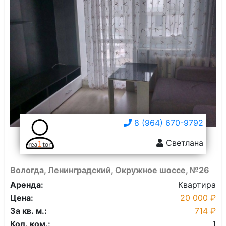
8 (964) 670-9792
Светлана
Вологда, Ленинградский, Окружное шоссе, №26
Аренда:
Квартира
Цена:
20 000 ₽
За кв. м.:
714 ₽
Кол. ком.:
1