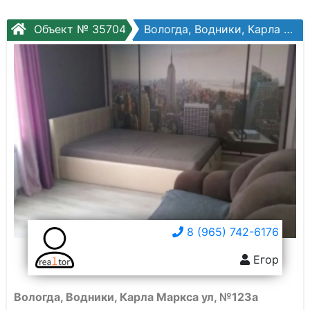
Объект № 35704
Вологда, Водники, Карла Маркса ул, №123а
8 (965) 742-6176
Егор
Вологда, Водники, Карла Маркса ул, №123а