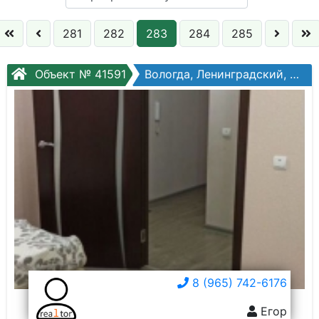
Кол. комнат:
281
282
283
284
285
Этаж:
Объект № 41591
Вологда, Ленинградский, Щетинина ул, №7
Слово:
8 (965) 742-6176
Егор