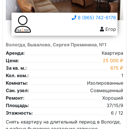
8 (965) 742-6176
Егор
Вологда, Бывалово, Сергея Преминина, №1
Аренда:
Квартира
Цена:
25 000 ₽
За кв. м.:
675 ₽
Кол. ком.:
1
Комнаты:
Изолированные
Сан. узел:
Совмещенный
Ремонт:
Хороший
Площадь:
37/15/9
Этажность:
6 / 12
Снять квартиру на длительный период в Вологде,
в районе бывалово,состояние отличное.