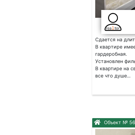
Cдaетcя на длит
В кваpтирe имеe
гаpдеpобнaя.
Уcтaновлeн филь
В квартире нa с
вce чтo душе...
Объект № 56