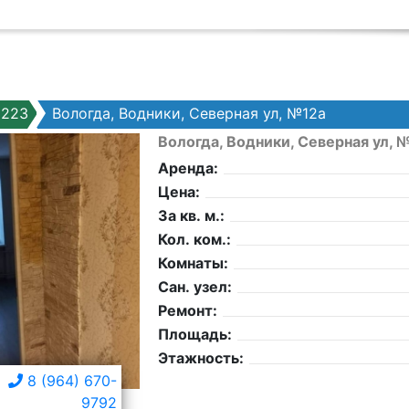
5223
Вологда, Водники, Северная ул, №12а
Вологда, Водники, Северная ул, 
Аренда:
Цена:
За кв. м.:
Кол. ком.:
Комнаты:
Сан. узел:
Ремонт:
Площадь:
Этажность:
8 (964) 670-
9792