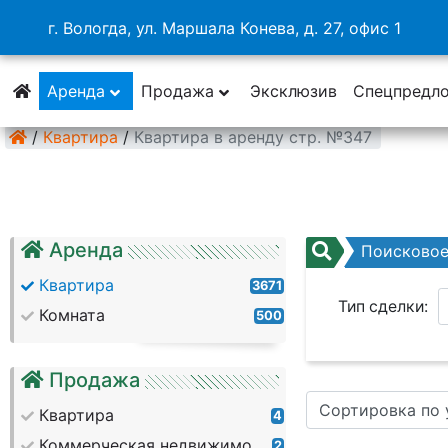
г. Вологда, ул. Маршала Конева, д. 27, офис 1
Аренда
Продажа
Эксклюзив
Спецпредл
/
Квартира
/
Квартира в аренду стр. №347
Аренда
Поисково
Квартира
3671
Тип сделки:
Комната
500
Район:
Продажа
Сортировка по
Кол. комнат:
Квартира
4
Коммерческая недвижимость
2