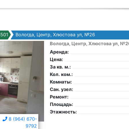
501
Вологда, Центр, Хлюстова ул, №26
Вологда, Центр, Хлюстова ул, №2
Аренда:
Цена:
За кв. м.:
Кол. ком.:
Комнаты:
Сан. узел:
Ремонт:
Площадь:
Этажность:
8 (964) 670-
9792