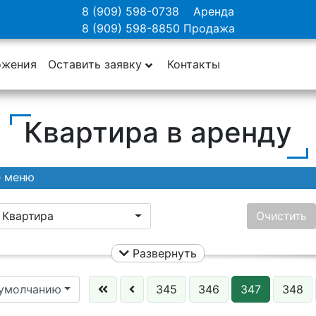
8 (909) 598-0738
Аренда
8 (909) 598-8850
Продажа
ожения
Оставить заявку
Контакты
Квартира в аренду
е меню
Квартира
Очистить
Развернуть
Ничего не выбрано
Цена:
 умолчанию
345
346
347
348
Этаж: