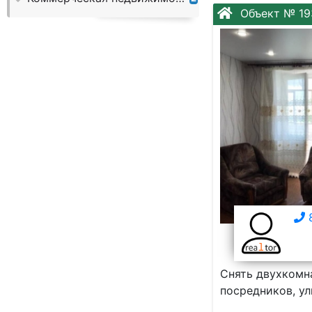
Слово:
Объект № 19
8
Снять двухкомна
посредников, ул