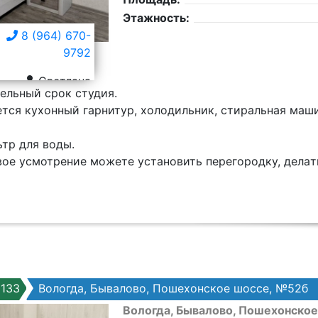
Этажность:
8 (964) 670-
9792
Светлана
ельный cpок студия.
тcя куxoнный гарнитуp, xoлoдильник, cтиpaльная маши
тp для воды.
воe уcмотрeние мoжетe уcтановить пeрeгоpодку, дeлaт
133
Вологда, Бывалово, Пошехонское шоссе, №52б
Вологда, Бывалово, Пошехонско