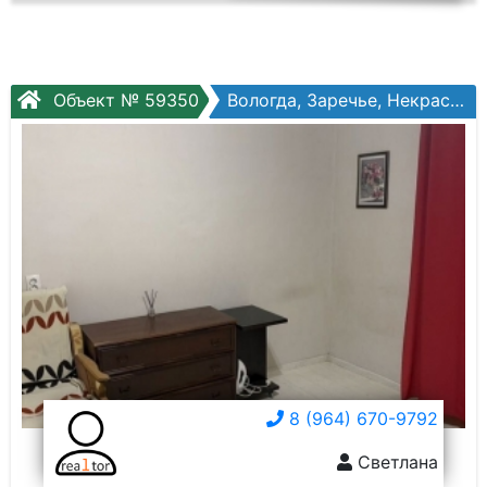
Объект № 59350
Вологда, Заречье, Некрасова ул, №54
8 (964) 670-9792
Светлана