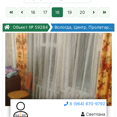
Кол. комнат:
16
17
18
19
20
Этаж:
Объект № 59284
Вологда, Центр, Пролетарская ул, №3а
Слово:
8 (964) 670-9792
Светлана