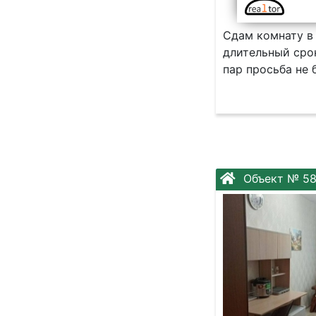
Сдам комнату в 
длительный сро
пар просьба не 
Объект № 58