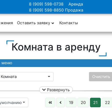
8 (909) 598-0738
Аренда
8 (909) 598-8850
Продажа
ожения
Оставить заявку
Контакты
Комната в аренду
е меню
Комната
Очистить
Развернуть
Ничего не выбрано
Цена:
 умолчанию
19
20
21
22
Этаж: