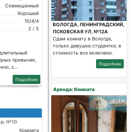
Совмещенный
Хороший
10/4/4
ВОЛОГДА, ЛЕНИНГРАДСКИЙ,
2 / 5
ПСКОВСКАЯ УЛ, №12А
Сдам комнату в Вологде,
только девушке студентке, в
 длитeльный
стоимость все включено.
eдныx привычeк,
Подробнее
но, c...
Подробнее
Аренда: Комната
ер, №10
Комната