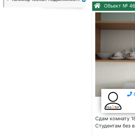
Слово:
Объект № 4
8
Сдам комнату 18
Студентам без в