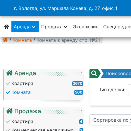
г. Вологда, ул. Маршала Конева, д. 27, офис 1
Аренда
Продажа
Эксклюзив
Спецпредл
/
Комната
/
Комната в аренду стр. №21
Аренда
Поисково
Квартира
3670
Тип сделки:
Комната
500
Район:
Продажа
Сортировка по
Кол. комнат:
Квартира
4
Коммерческая недвижимость
2