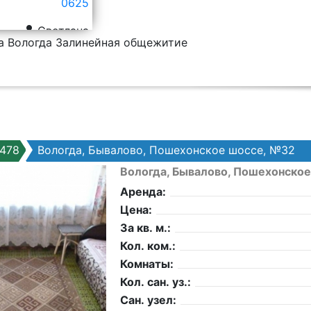
0625
Светлана
а Вологда Залинейная общежитие
478
Вологда, Бывалово, Пошехонское шоссе, №32
Вологда, Бывалово, Пошехонско
Аренда:
Цена:
За кв. м.:
Кол. ком.:
Комнаты:
Кол. сан. уз.:
Сан. узел: