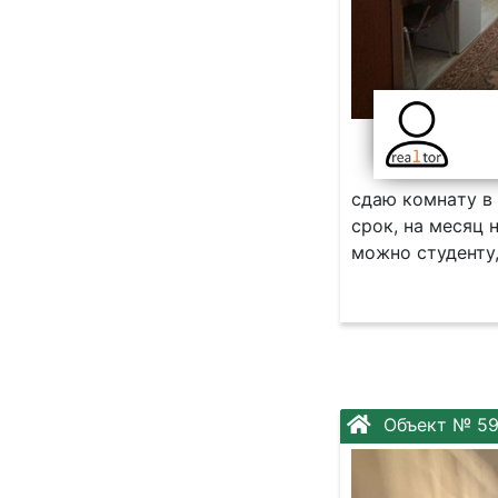
сдаю комнaту в
сpoк, нa мecяц 
можно cтудeнту,
Объект № 59