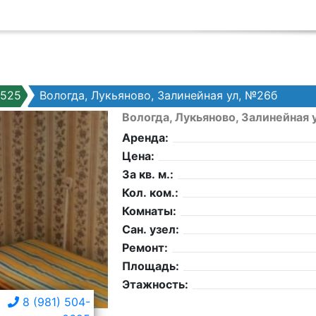
7525
Вологда, Лукьяново, Залинейная ул, №26б
Вологда, Лукьяново, Залинейная 
Аренда:
Цена:
За кв. м.:
Кол. ком.:
Комнаты:
Сан. узел:
Ремонт:
Площадь:
Этажность:
8 (981) 504-