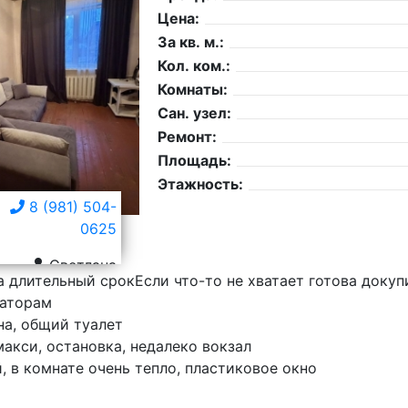
Цена:
За кв. м.:
Кол. ком.:
Комнаты:
Сан. узел:
Ремонт:
Площадь:
Этажность:
8 (981) 504-
0625
Светлана
 длительный срокЕсли что-то не хватает готова докупи
аторам
а, общий туалет
макси, остановка, недалеко вокзал
 в комнате очень тепло, пластиковое окно