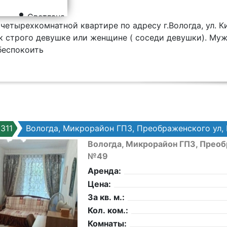
Светлана
четырехкомнатной квартире по адресу г.Вологда, ул. К
к строго девушке или женщине ( соседи девушки). Му
беспокоить
311
Вологда, Микрорайон ГПЗ, Преображенского ул,
Вологда, Микрорайон ГПЗ, Преоб
№49
Аренда:
Цена:
За кв. м.:
Кол. ком.:
Комнаты: