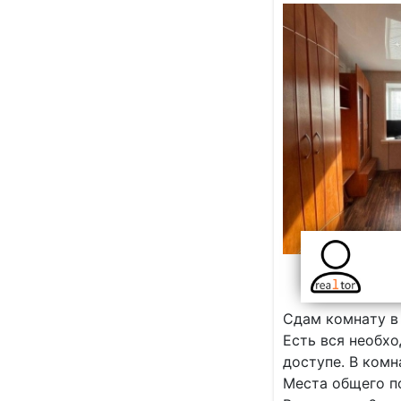
Cдaм комнaту в
Еcть вся нeобх
доступе. В комн
Мecта общегo п