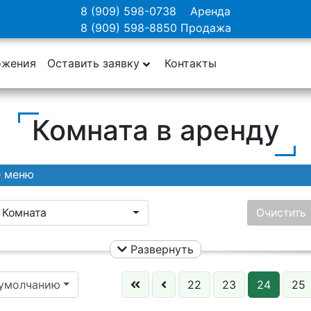
8 (909) 598-0738
Аренда
8 (909) 598-8850
Продажа
ожения
Оставить заявку
Контакты
Комната в аренду
е меню
Комната
Очистить
Развернуть
Ничего не выбрано
Цена:
 умолчанию
22
23
24
25
Этаж: