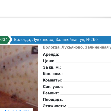
3634
Вологда, Лукьяново, Залинейная ул, №26б
Вологда, Лукьяново, Залинейная 
Аренда:
Цена:
За кв. м.:
Кол. ком.:
Комнаты:
Сан. узел:
Ремонт:
Площадь:
Этажность: