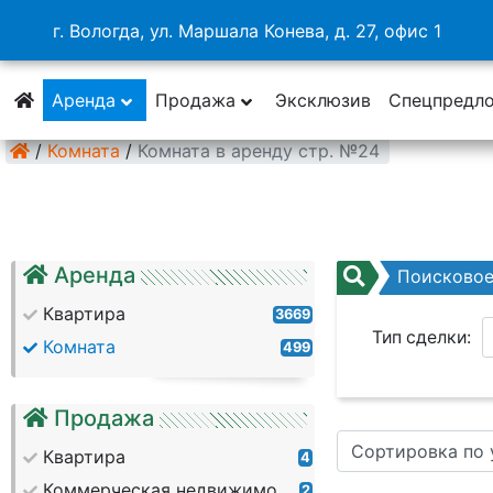
г. Вологда, ул. Маршала Конева, д. 27, офис 1
Аренда
Продажа
Эксклюзив
Спецпредл
/
Комната
/
Комната в аренду стр. №24
Аренда
Поисково
Квартира
3669
Тип сделки:
Комната
499
Район:
Продажа
Сортировка по
Кол. комнат:
Квартира
4
Коммерческая недвижимость
2