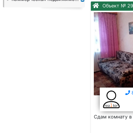
Слово:
Объект № 2
8
Сдам комнату в 