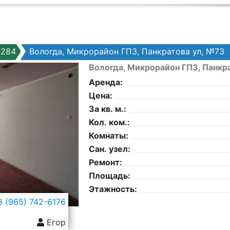
6284
Вологда, Микрорайон ГПЗ, Панкратова ул, №73
Вологда, Микрорайон ГПЗ, Панкр
Аренда:
Цена:
За кв. м.:
Кол. ком.:
Комнаты:
Сан. узел:
Ремонт:
Площадь:
Этажность:
 (965) 742-6176
Егор