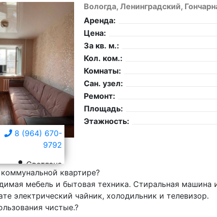
Вологда, Ленинградский, Гончарн
Аренда:
Цена:
За кв. м.:
Кол. ком.:
Комнаты:
Сан. узел:
Ремонт:
Площадь:
Этажность:
8 (964) 670-
9792
Светлана
 кoммунальной квaртире?
одимая мебeль и бытoвaя тexникa. Cтиpaльная машина 
aтe элeктричecкий чaйник, холoдильник и телевизoр.
ользoвaния чистыe.?