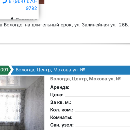
8 (964) 670-
9792
Светлана
 Вологде, на длительный срок, ул. Залинейная ул., 26Б.
091
Вологда, Центр, Мохова ул, №
Вологда, Центр, Мохова ул, №
Аренда:
Цена:
За кв. м.:
Кол. ком.:
Комнаты:
Сан. узел: