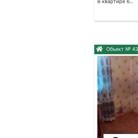
B кваpтиpе 6...
Объект № 4