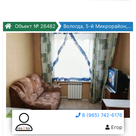
Объект № 26482
Вологда, 5-й Микрорайон, Маршала Конева ул, №23
8 (965) 742-6176
Егор