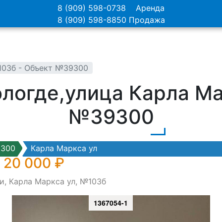
8 (909) 598-0738
Аренда
8 (909) 598-8850
Продажа
№103б - Объект №39300
ологде,улица Карла Ма
№39300
9300
Карла Маркса ул
 20 000 ₽
и, Карла Маркса ул, №103б
1367054-1