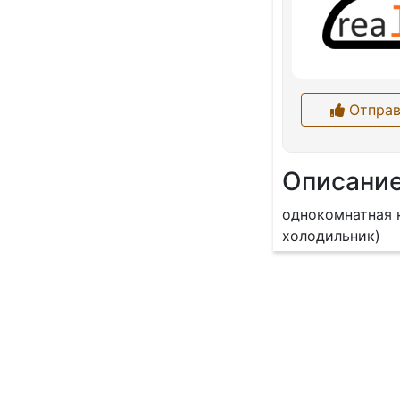
Отправ
Описани
однокомнатная к
холодильник)