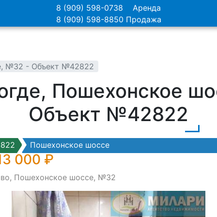
8 (909) 598-0738
Аренда
8 (909) 598-8850
Продажа
е, №32 - Объект №42822
огде, Пошехонское шос
Объект №42822
2822
Пошехонское шоссе
13 000 ₽
ово, Пошехонское шоссе, №32