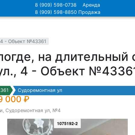
8 (909) 598-0738
Аренда
8 (909) 598-8850
Продажа
№4 - Объект №43361
логде, на длительный
ул., 4 - Объект №4336
361
Судоремонтная ул
9 000 ₽
и, Судоремонтная ул, №4
1075192-2