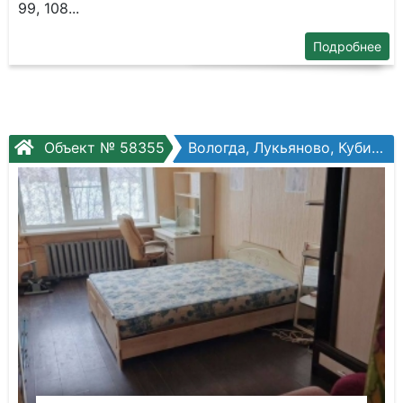
99, 108...
Подробнее
Объект № 58355
Вологда, Лукьяново, Кубинская ул, №11