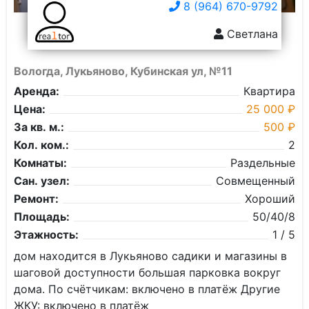
8 (964) 670-9792
Светлана
Вологда, Лукьяново, Кубинская ул, №11
Аренда:
Квартира
Цена:
25 000 ₽
За кв. м.:
500 ₽
Кол. ком.:
2
Комнаты:
Раздельные
Сан. узел:
Совмещенный
Ремонт:
Хороший
Площадь:
50/40/8
Этажность:
1 / 5
дом находится в Лукьяново садики и магазины в
шаговой доступности большая парковка вокруг
дома. По счётчикам: включено в платёж Другие
ЖКУ: включено в платёж