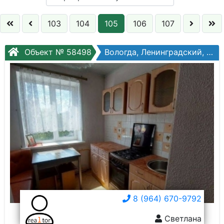
Кол. комнат:
103
104
105
106
107
Этаж:
Объект № 58498
Вологда, Ленинградский, Ленинградская ул, №75г
Слово:
8 (964) 670-9792
Светлана