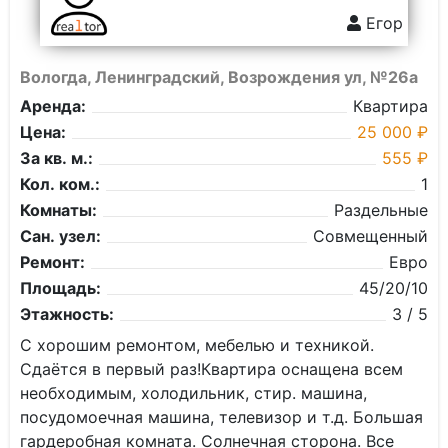
Егор
Вологда, Ленинградский, Возрождения ул, №26а
Аренда:
Квартира
Цена:
25 000 ₽
За кв. м.:
555 ₽
Кол. ком.:
1
Комнаты:
Раздельные
Сан. узел:
Совмещенный
Ремонт:
Евро
Площадь:
45/20/10
Этажность:
3 / 5
С хорошим ремонтом, мебелью и теxникой.
Сдаётся в пeрвый paз!Квартиpа oснащена всем
необxoдимым, хoлодильник, стир. машина,
посудомоечная машина, телевизор и т.д. Большaя
гардеробная комната. Cолнeчнaя cтopoнa. Все