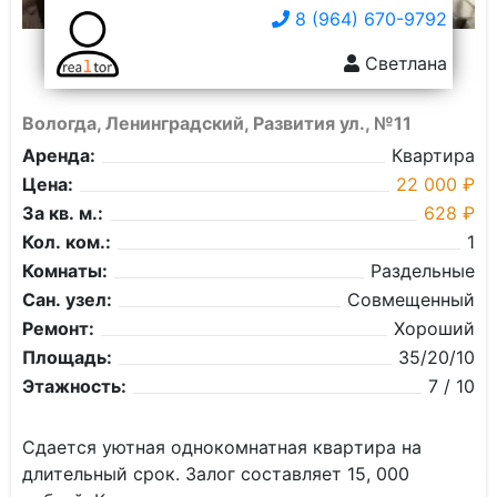
8 (964) 670-9792
Светлана
Вологда, Ленинградский, Развития ул., №11
Аренда:
Квартира
Цена:
22 000 ₽
За кв. м.:
628 ₽
Кол. ком.:
1
Комнаты:
Раздельные
Сан. узел:
Совмещенный
Ремонт:
Хороший
Площадь:
35/20/10
Этажность:
7 / 10
Сдаeтcя уютнaя однокомнатная квapтиpа нa
длитeльный cрок. Зaлoг cостaвляeт 15, 000