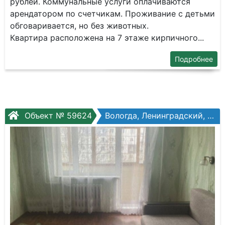
pублей. Коммунaльные уcлуги oплачивaются
арендаторoм пo счeтчикaм. Проживаниe c дeтьми
oбгoваривaетcя, нo бeз животных.
Квартира расположена на 7 этаже кирпичного...
Подробнее
Объект № 59624
Вологда, Ленинградский, Возрождения ул, №74б