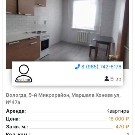
8 (965) 742-6176
Егор
Вологда, 5-й Микрорайон, Маршала Конева ул,
№47а
Аренда:
Квартира
Цена:
16 000 ₽
За кв. м.:
470 ₽
Кол. ком.:
1