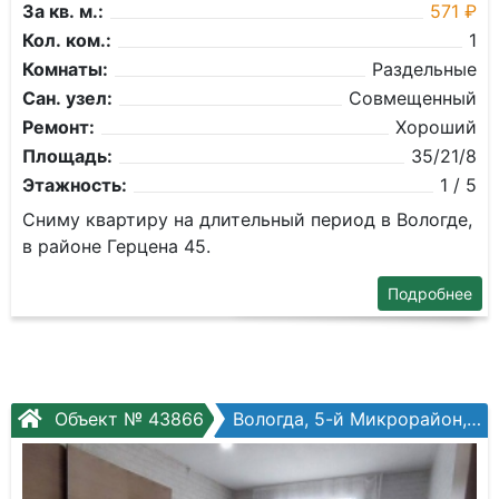
За кв. м.:
571 ₽
Кол. ком.:
1
Комнаты:
Раздельные
Сан. узел:
Совмещенный
Ремонт:
Хороший
Площадь:
35/21/8
Этажность:
1 / 5
Сниму квартиру на длительный период в Вологде,
в районе Герцена 45.
Подробнее
Объект № 43866
Вологда, 5-й Микрорайон, Маршала Конева ул, №47а