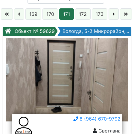
Кол. комнат:
169
170
171
172
173
Этаж:
Объект № 59629
Вологда, 5-й Микрорайон, Маршала Конева ул, №4а
Слово:
8 (964) 670-9792
Светлана