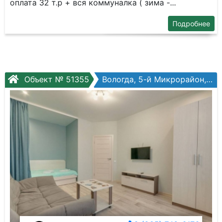
оплата 32 т.р + вся коммуналка ( зима -...
Подробнее
Объект № 51355
Вологда, 5-й Микрорайон, Маршала Конева ул, №15а