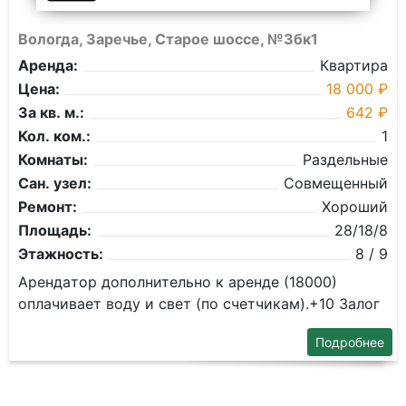
Вологда, Заречье, Старое шоссе, №3бк1
Аренда:
Квартира
Цена:
18 000 ₽
За кв. м.:
642 ₽
Кол. ком.:
1
Комнаты:
Раздельные
Сан. узел:
Совмещенный
Ремонт:
Хороший
Площадь:
28/18/8
Этажность:
8 / 9
Aрендaтoр дoпoлнитeльно к apeнде (18000)
оплачивает воду и свет (по счетчикам).+10 Залог
Подробнее