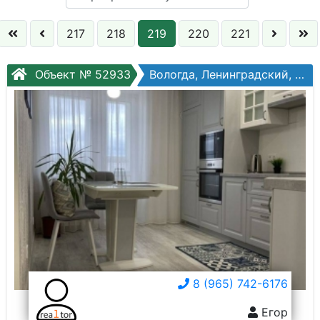
Кол. комнат:
217
218
219
220
221
Этаж:
Объект № 52933
Вологда, Ленинградский, Гагарина ул, №12
Слово:
8 (965) 742-6176
Егор