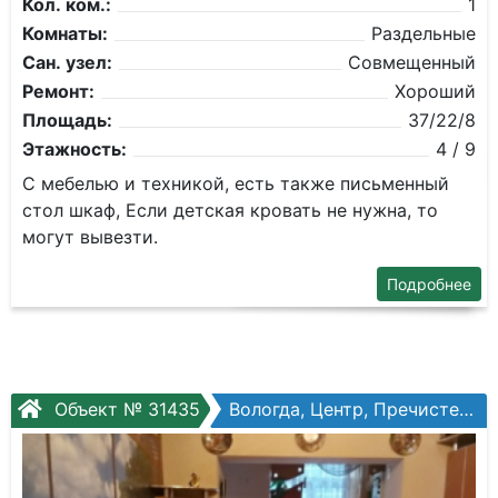
Кол. ком.:
1
Комнаты:
Раздельные
Сан. узел:
Совмещенный
Ремонт:
Хороший
Площадь:
37/22/8
Этажность:
4 / 9
С мебелью и техникой, есть также письменный
стол шкаф, Если детская кровать не нужна, то
могут вывезти.
Подробнее
Объект № 31435
Вологда, Центр, Пречистенская наб, №72