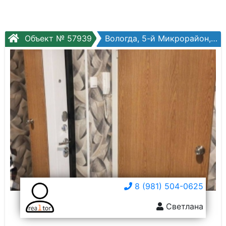
Объект № 57939
Вологда, 5-й Микрорайон, Маршала Конева ул, №4а
8 (981) 504-0625
Светлана