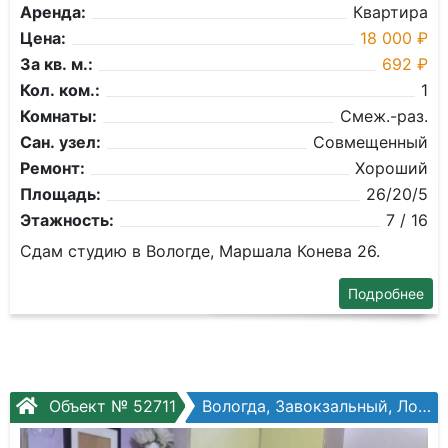
Аренда:
Квартира
Цена:
18 000 ₽
За кв. м.:
692 ₽
Кол. ком.:
1
Комнаты:
Смеж.-раз.
Сан. узел:
Совмещенный
Ремонт:
Хороший
Площадь:
26/20/5
Этажность:
7 / 16
Сдам студию в Вологде, Маршала Конева 26.
Подробнее
Объект № 52711
Вологда, Завокзальный, Ловенецкого ул, №15