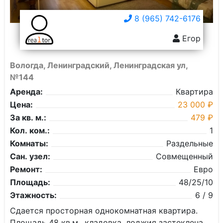
8 (965) 742-6176
Егор
Вологда, Ленинградский, Ленинградская ул,
№144
Аренда:
Квартира
Цена:
23 000 ₽
За кв. м.:
479 ₽
Кол. ком.:
1
Комнаты:
Раздельные
Сан. узел:
Совмещенный
Ремонт:
Евро
Площадь:
48/25/10
Этажность:
6 / 9
Сдается просторная однокомнатная квартира.
Площадь 48 кв.м., кладовка, лоджия застеклена,