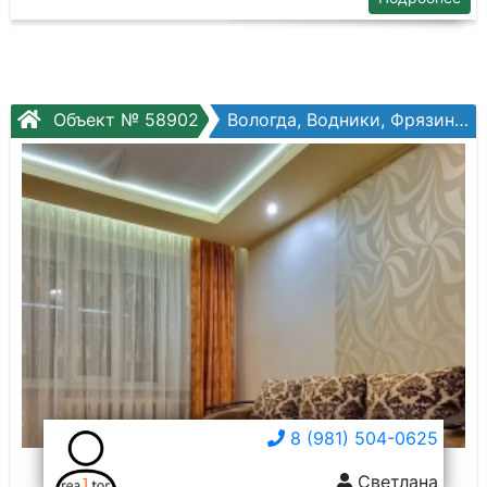
Объект № 58902
Вологда, Водники, Фрязиновская ул, №29
8 (981) 504-0625
Светлана