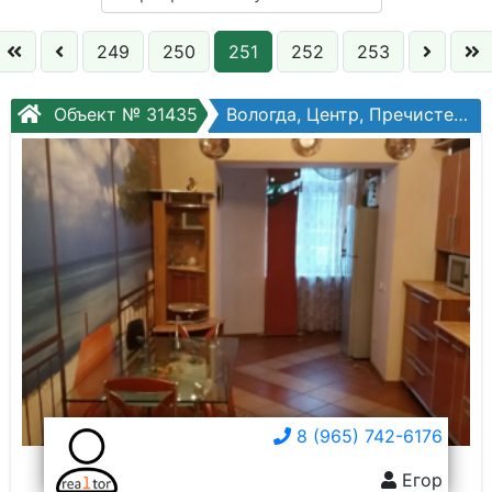
Кол. комнат:
249
250
251
252
253
Этаж:
Объект № 31435
Вологда, Центр, Пречистенская наб, №72
Слово:
8 (965) 742-6176
Егор