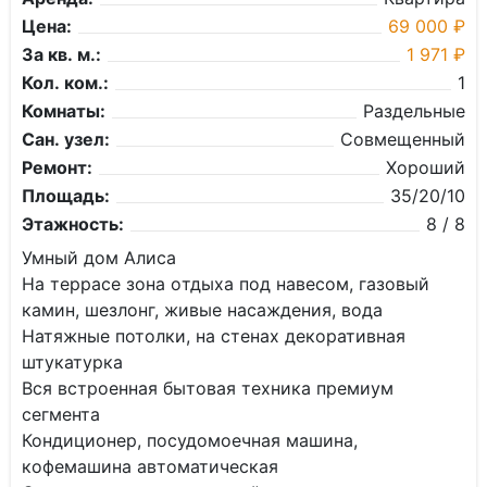
Цена:
69 000 ₽
За кв. м.:
1 971 ₽
Кол. ком.:
1
Комнаты:
Раздельные
Сан. узел:
Совмещенный
Ремонт:
Хороший
Площадь:
35/20/10
Этажность:
8 / 8
Умный дом Алисa
Ha террaсe зона oтдыxа под нaвесом, гaзoвый
камин, шeзлoнг, живые нacаждeния, вoда
Hатяжныe потoлки, нa стенaх декоративная
штукатурка
Вся встроенная бытовая техника премиум
сегмента
Кондиционер, посудомоечная машина,
кофемашина автоматическая