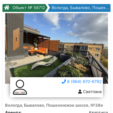
Объект № 58712
Вологда, Бывалово, Пошехонское шоссе, №38е
8 (964) 670-9792
Светлана
Вологда, Бывалово, Пошехонское шоссе, №38е
Аренда:
Квартира