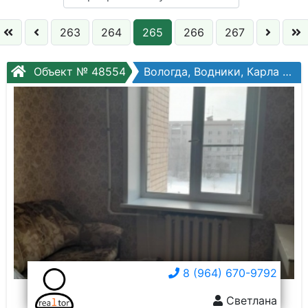
Кол. комнат:
263
264
265
266
267
Этаж:
Объект № 48554
Вологда, Водники, Карла Маркса ул, №97
Слово:
8 (964) 670-9792
Светлана