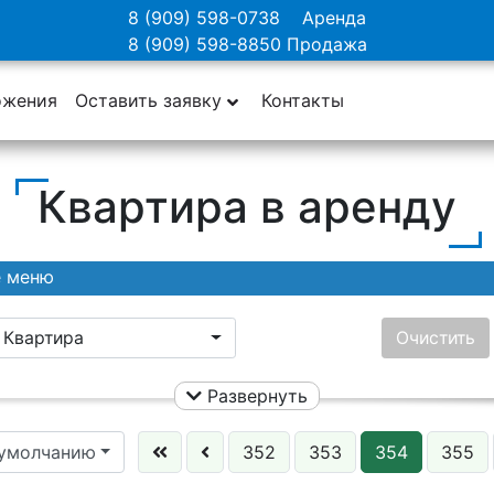
8 (909) 598-0738
Аренда
8 (909) 598-8850
Продажа
ожения
Оставить заявку
Контакты
Квартира в аренду
е меню
Квартира
Очистить
Развернуть
Ничего не выбрано
Цена:
 умолчанию
352
353
354
355
Этаж: