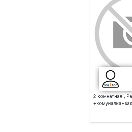
2 комнатная , Ра
+комуналка+зад