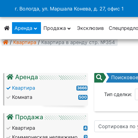
г. Вологда, ул. Маршала Конева, д. 27, офис 1
Аренда
Продажа
Эксклюзив
Спецпредл
/
Квартира
/
Квартира в аренду стр. №354
Аренда
Поисково
Квартира
3666
Тип сделки:
Комната
500
Район:
Продажа
Сортировка по
Кол. комнат:
Квартира
4
Коммерческая недвижимость
2