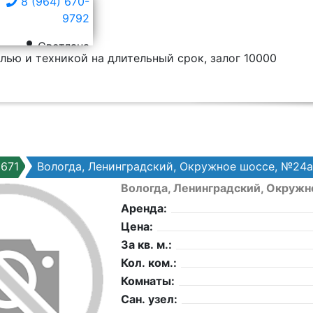
8 (964) 670-
9792
Светлана
лью и техникой на длительный срок, залог 10000
671
Вологда, Ленинградский, Окружное шоссе, №24а
Вологда, Ленинградский, Окруж
Аренда:
Цена:
За кв. м.:
Кол. ком.:
Комнаты:
Сан. узел: