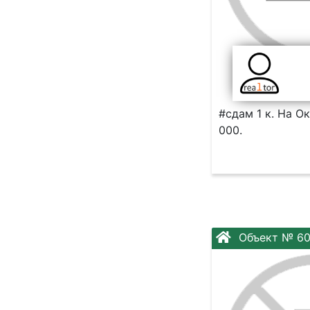
#сдам 1 к. На О
000.
Объект № 6