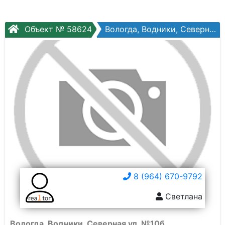
Объект № 58624
Вологда, Водники, Северная ул, №10б
8 (964) 670-9792
Светлана
Вологда, Водники, Северная ул, №10б