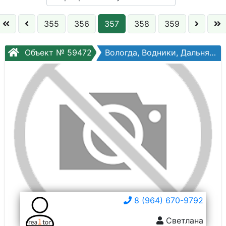
Кол. комнат:
355
356
357
358
359
Этаж:
Объект № 59472
Вологда, Водники, Дальняя ул, №18
Слово:
8 (964) 670-9792
Светлана