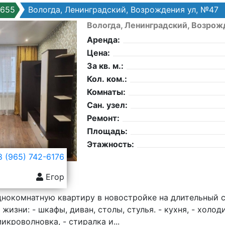
7655
Вологда, Ленинградский, Возрождения ул, №47
Вологда, Ленинградский, Возрож
Аренда:
Цена:
За кв. м.:
Кол. ком.:
Комнаты:
Сан. узел:
Ремонт:
Площадь:
Этажность:
 (965) 742-6176
Егор
нокомнатную квартиру в новостройке на длительный с
изни: - шкафы, диван, столы, стулья. - кухня, - холоди
икроволновка, - стиралка и...