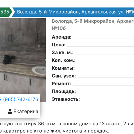
4535
Вологда, 5-й Микрорайон, Архангельская ул, №1
Вологда, 5-й Микрорайон, Арханг
№10б
Аренда:
Цена:
За кв. м.:
Кол. ком.:
Комнаты:
Сан. узел:
Ремонт:
Площадь:
Этажность:
 (965) 742-6176
Екатерина
ную квартиру 36 кв.м. в новом доме на 13 этаже, 2 лиф
в квартире не кто не жил, чистота и порядок.