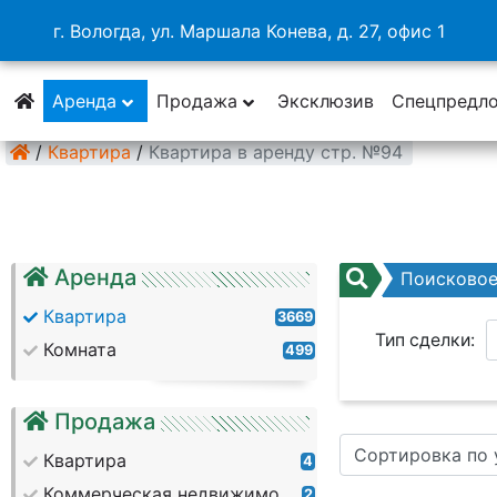
г. Вологда, ул. Маршала Конева, д. 27, офис 1
Аренда
Продажа
Эксклюзив
Спецпредл
/
Квартира
/
Квартира в аренду стр. №94
Аренда
Поисково
Квартира
3669
Тип сделки:
Комната
499
Район:
Продажа
Сортировка по
Кол. комнат:
Квартира
4
Коммерческая недвижимость
2