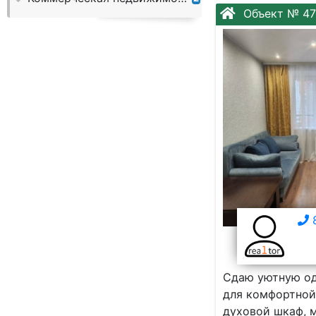
Слово:
Объект № 4
8
Сдаю уютную од
для комфортной ж
духовой шкаф, м