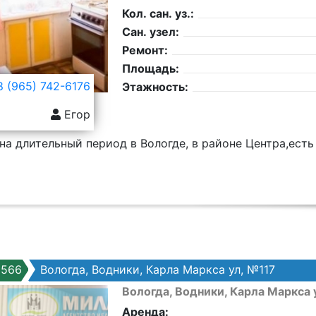
Кол. сан. уз.:
Сан. узел:
Ремонт:
Площадь:
 (965) 742-6176
Этажность:
Егор
на длительный период в Вологде, в районе Центра,есть
8566
Вологда, Водники, Карла Маркса ул, №117
Вологда, Водники, Карла Маркса 
Аренда: