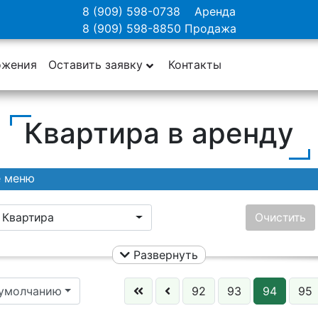
8 (909) 598-0738
Аренда
8 (909) 598-8850
Продажа
ожения
Оставить заявку
Контакты
Квартира в аренду
е меню
Квартира
Очистить
Развернуть
Ничего не выбрано
Цена:
 умолчанию
92
93
94
95
Этаж: